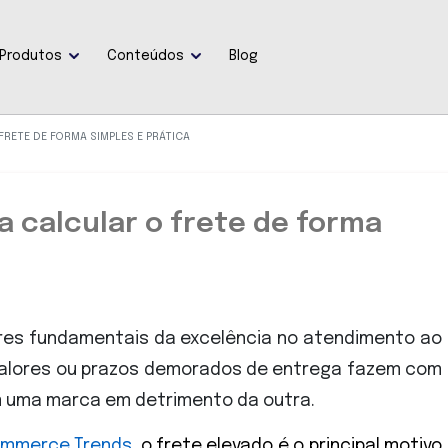
Produtos
Conteúdos
Blog
FRETE DE FORMA SIMPLES E PRÁTICA
a calcular o frete de forma
lares fundamentais da excelência no atendimento ao
s valores ou prazos demorados de entrega fazem com
m uma marca em detrimento da outra.
ommerce Trends
, o frete elevado é o principal motivo