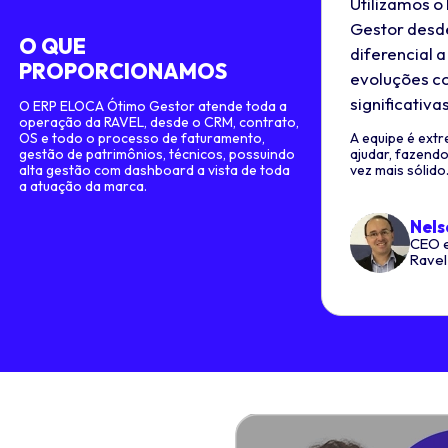
Utilizamos o
Gestor desd
O QUE
diferencial 
PROPORCIONAMOS
evoluções c
significativa
O ERP ELOCA Ótimo Gestor atende toda a
operação da RAVEL, desde o CRM, contrato,
OS e todo o processo de faturamento,
A equipe é ext
gestão de patrimônios, técnicos, possuindo
ajudar, fazend
alta gestão com dashboard a vista de toda
vez mais sólido
a atuação da marca.
Nels
CEO 
Ravel