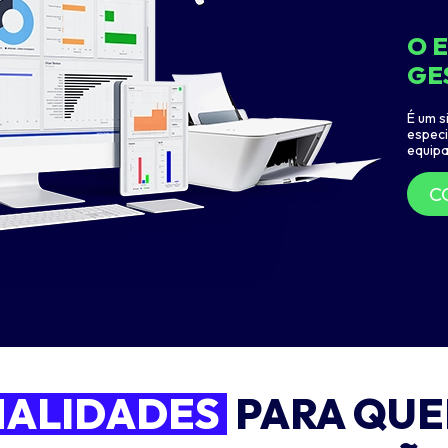
O 
GE
É um s
especi
equip
C
NALIDADES
PARA QU