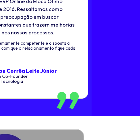
 ERP Online do Eloca Ótimo
e 2016. Ressaltamos como
a preocupação em buscar
onstantes que trazem melhorias
s nos nossos processos.
remamente competente e disposta a
o com que o relacionamento fique cada
.
on Corrêa Leite Júnior
e Co-Founder
 Tecnologia