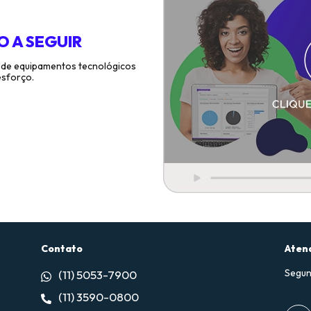
O A SEGUIR
 de equipamentos tecnológicos
esforço.
Contato
Aten
Segun
(11) 5053-7900
(11) 3590-0800