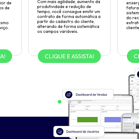
Com mais agilidade, aumento da
ior de
enxerg
produtividade e redução de
os de
fatura
tempo, você consegue emitir um
sistem
contrato de forma automática a
do rec
partir do cadastro do cliente,
mesmo
extrat
alterando de forma sistemática
viço.
cliente
os campos variáveis.
A!
CLIQUE E ASSISTA!
C