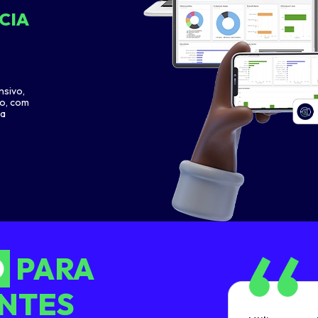
CIA
nsivo,
ho, com
ua
O
PARA
ENTES