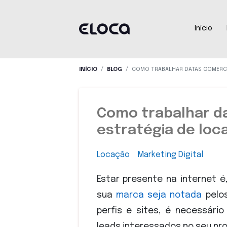
Início
INÍCIO
BLOG
COMO TRABALHAR DATAS COMERCI
Como trabalhar d
estratégia de loc
Locação
Marketing Digital
Estar presente na internet é
sua
marca seja notada
pelos
perfis e sites, é necessári
leads interessados no seu pro